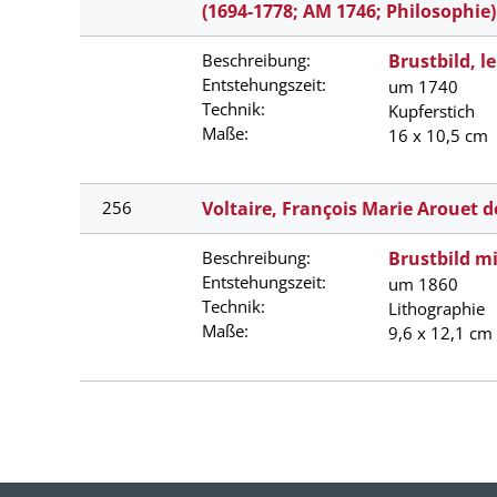
(1694-1778; AM 1746; Philosophie)
Beschreibung:
Brustbild, l
Entstehungszeit:
um 1740
Technik:
Kupferstich
Maße:
16 x 10,5 cm
256
Voltaire, François Marie Arouet d
Beschreibung:
Brustbild m
Entstehungszeit:
um 1860
Technik:
Lithographie
Maße:
9,6 x 12,1 cm