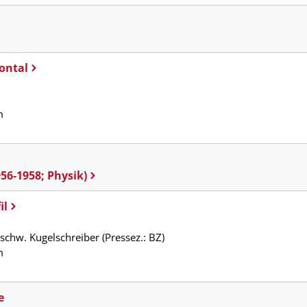
rontal
m
56-1958; Physik)
il
schw. Kugelschreiber (Pressez.: BZ)
m
e