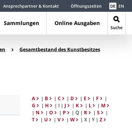
Ansprechpartner & Kontakt
Öffnungszeiten
DE
EN
Sammlungen
Online Ausgaben
Suche
en
Gesamtbestand des Kunstbesitzes
A
|
B
|
C
|
D
|
E
|
F
|
G
|
H
| I |
J
|
K
|
L
|
M
|
N
|
O
|
P
| Q |
R
|
S
|
T
|
U
|
V
|
W
| X | Y |
Z