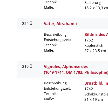
Technik:
Radierung
Maße:
18,2 x 13,3 cm
224 Ü
Vater, Abraham
Beschreibung:
Bildnis des
Entstehungszeit:
1752
Technik:
Kupferstich
Maße:
37 x 23,5 cm
210 Ü
Vignoles, Alphonse des
(1649-1744; OM 1703; Philosophie
Beschreibung:
Brustbild, i
Entstehungszeit:
1742
Technik:
Schabkunstbla
Maße:
31 x 19 cm