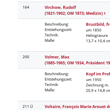
164
Virchow, Rudolf
(1821-1902; OM 1873; Medizin)
Beschreibung:
Brustbild, f
Entstehungszeit:
um 1850
Technik:
Heliogravure
Maße:
13,7 x 10,4 c
200
Volmer, Max
(1885-1965; OM 1934, Präsident 19
Beschreibung:
Kopf im Prof
Entstehungszeit:
um 1950
Technik:
Zeichnung m. 
Maße:
20,9 x 14,8 c
211 Ü
Voltaire, François Marie Arouet d