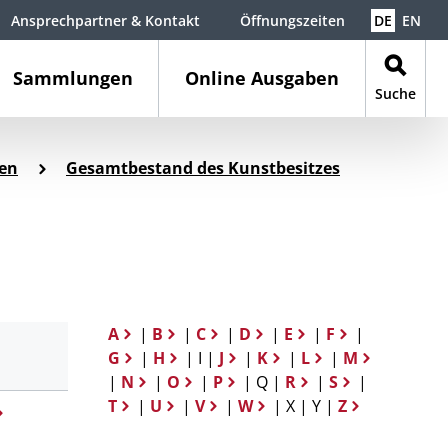
Ansprechpartner & Kontakt
Öffnungszeiten
DE
EN
Sammlungen
Online Ausgaben
Suche
en
Gesamtbestand des Kunstbesitzes
A
|
B
|
C
|
D
|
E
|
F
|
G
|
H
| I |
J
|
K
|
L
|
M
|
N
|
O
|
P
| Q |
R
|
S
|
T
|
U
|
V
|
W
| X | Y |
Z