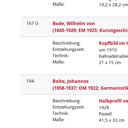
Maße:
19,2 x 28,2 c
167 Ü
Bode, Wilhelm von
(1845-1929; EM 1925; Kunstgeschi
Beschreibung:
Kopfbild im 
Entstehungszeit:
um 1910
Technik:
Kaltnadelradie
Maße:
21 x 15 cm
194
Bolte, Johannes
(1858-1937; OM 1922; Germanisti
Beschreibung:
Halbprofil v
Entstehungszeit:
1928
Technik:
Pastell
Maße:
41,5 x 33 cm