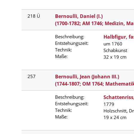
218 Ü
Bernoulli, Daniel (I.)
(1700-1782; AM 1746; Medizin, M
Beschreibung:
Halbfigur, fa
Entstehungszeit:
um 1760
Technik:
Schabkunst
Maße:
32 x 19 cm
257
Bernoulli, Jean (Johann III.)
(1744-1807; OM 1764; Mathemati
Beschreibung:
Schattenriss
Entstehungszeit:
1779
Technik:
Holzschnitt, D
Maße:
19 x 24 cm