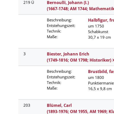
219 Ü
Bernoulli, Johann (I.)
(1667-1748; AM 1744; Mathematik
Beschreibung:
Halbfigur, fr
Entstehungszeit:
um 1750
Technik:
Schabkunst
Maße:
30,7 x 19 cm
3
Biester, Johann Erich
(1749-1816; OM 1798; Historiker)
Beschreibung:
Brustbild, fa
Entstehungszeit:
um 1800
Technik:
Punktiermanie
Maße:
16,5 x 9,8 cm
203
Blümel, Carl
(1893-1976; OM 1955, AM 1969; Kla