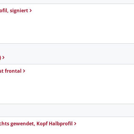
fil, signiert
m
)
st frontal
echts gewendet, Kopf Halbprofil