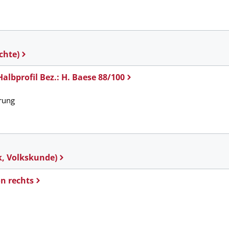
m
chte)
Halbprofil Bez.: H. Baese 88/100
rung
k, Volkskunde)
on rechts