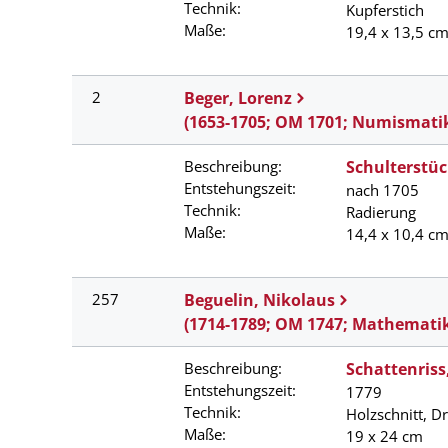
Technik:
Kupferstich
Maße:
19,4 x 13,5 cm
2
Beger, Lorenz
(1653-1705; OM 1701; Numismati
Beschreibung:
Schulterstück
Entstehungszeit:
nach 1705
Technik:
Radierung
Maße:
14,4 x 10,4 c
257
Beguelin, Nikolaus
(1714-1789; OM 1747; Mathemati
Beschreibung:
Schattenriss
Entstehungszeit:
1779
Technik:
Holzschnitt, D
Maße:
19 x 24 cm