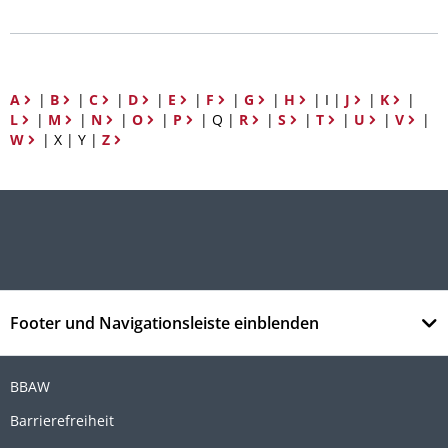
A
|
B
|
C
|
D
|
E
|
F
|
G
|
H
| I |
J
|
K
|
L
|
M
|
N
|
O
|
P
| Q |
R
|
S
|
T
|
U
|
V
|
W
| X | Y |
Z
Footer und Navigationsleiste einblenden
BBAW
Barrierefreiheit