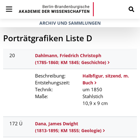
ARCHIV UND SAMMLUNGEN
Porträtgrafiken Liste D
20
Dahlmann, Friedrich Christoph
(1785-1860; KM 1845; Geschichte)
Beschreibung:
Halbfigur, sitzend, m.
Entstehungszeit:
Buch
Technik:
um 1850
Maße:
Stahlstich
10,9 x 9 cm
172 Ü
Dana, James Dwight
(1813-1895; KM 1855; Geologie)