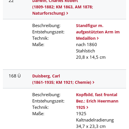
22
Darwin, Charles Robert
(1809-1882; KM 1863, AM 1878;
Naturforschung)
Beschreibung:
Standfigur m.
Entstehungszeit:
aufgestützten Arm im
Technik:
Medaillon
Maße:
nach 1860
Stahlstich
20,8 x 14,5 cm
168 Ü
Duisberg, Carl
(1861-1935; KM 1921; Chemie)
Beschreibung:
Kopfbild, fast frontal
Entstehungszeit:
Bez.: Erich Heermann
Technik:
1925
Maße:
1925
Kaltnadelradierung
34,7 x 23,3 cm